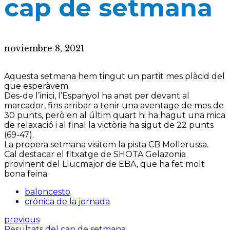
cap de setmana
noviembre 8, 2021
Aquesta setmana hem tingut un partit mes plàcid del
que esperàvem.
Des-de l’inici, l’Espanyol ha anat per devant al
marcador, fins arribar a tenir una aventage de mes de
30 punts, però en al últim quart hi ha hagut una mica
de relaxació i al final la victòria ha sigut de 22 punts
(69-47).
La propera setmana visitem la pista CB Mollerussa.
Cal destacar el fitxatge de SHOTA Gelazonia
provinent del Llucmajor de EBA, que ha fet molt
bona feina.
baloncesto
crónica de la jornada
previous
Resultats del cap de setmana