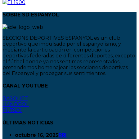
SOBRE SD ESPANYOL
SECCIONS DEPORTIVES ESPANYOL es un club
deportivo que impulsado por el espanyolismo, y
mediante la participación en competiciones
deportivas federadas de diferentes deportes, excepto
el fútbol donde ya nos sentimos representados,
pretendemos homenajear las secciones deportivas
del Espanyol y propagar sus sentimientos.
CANAL YOUTUBE
BASQUET
HANDBOL
FUTSAL
ÚLTIMAS NOTICIAS
octubre 16, 2025
RRI